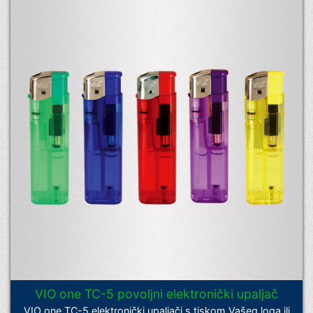
VIO one TC-5 povoljni elektronički upaljač
VIO one TC-5 elektronički upaljači s tiskom Vašeg loga ili