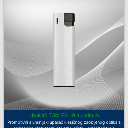
Upaljač TOM EB-19 aluminum
Promotivni aluminijski upaljač klasičnog zaobljenog oblika s