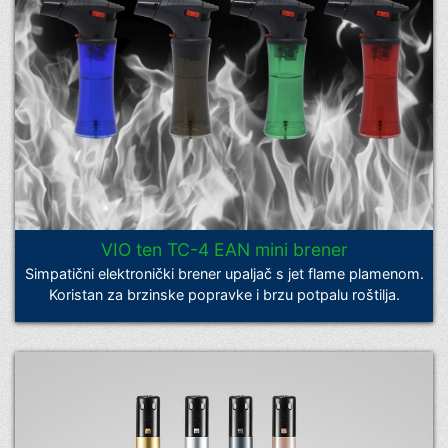
VIO ten TC-4 EAN mini brener
Simpatični elektronički brener upaljač s jet flame plamenom.
Koristan za brzinske popravke i brzu potpalu roštilja.