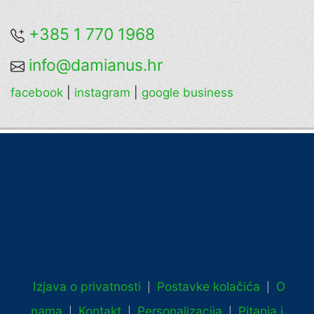
+385 1 770 1968
info@damianus.hr
facebook
|
instagram
|
google business
Izjava o privatnosti
Postavke kolačića
O
|
|
nama
Kontakt
Personalizacija
Pitanja i
|
|
|