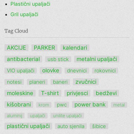
Plastični upaljači
Gril upaljači
Tag Cloud
AKCIJE
PARKER
kalendari
antibacterial
metalni upaljači
usb stick
olovke
VIO upaljači
dnevnici
rokovnici
zvučnici
notesi
planeri
baneri
moleskine
T-shirt
privjesci
bedževi
kišobrani
power bank
pwc
krom
metal
aluminij
upaljači
unilite upaljači
plastični upaljači
auto sjenila
šibice