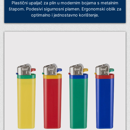
Plastični upaljač za plin u modernim bojama s metalnim
štapom. Podesivi sigurnosni plamen. Ergonomski oblik za
optimalno i jednostavno korištenje.