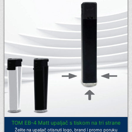
TOM EB-4 Matt upaljač s tiskom na tri strane
Želite na upaljač otisnuti logo, brand i promo poruku