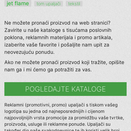
jet flame
tom upaljači
tekstil
Ne možete pronaći proizvod na web stranici?
Zavirite u naše kataloge s tisućama poslovnih
poklona, reklamnih materijala i promo artikala,
izaberite vaše favorite i pošaljite nam upit za
neovezujuću ponudu.
Ako ne možete pronaći proizvod koji tražite, opišite
nam ga i mi ćemo ga potražiti za vas.
POGLEDAJTE KATALOGE
Reklamni (promotivni, promo) upaljači s tiskom vašeg
logotipa su jedna od najneposrednijih i cijenom
najpovoljnijih vrsta promocije za promidžbu vaše tvrtke,
proizvoda, usluge ili reklamne ponude. Upaljači su
također dio naše svakodnevnice te ih koristi velik broj