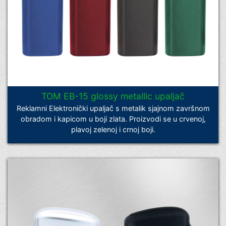
TOM EB-15 glossy metallic upaljač
Reklamni Elektronički upaljač s metalik sjajnom završnom
obradom i kapicom u boji zlata. Proizvodi se u crvenoj,
plavoj zelenoj i crnoj boji.