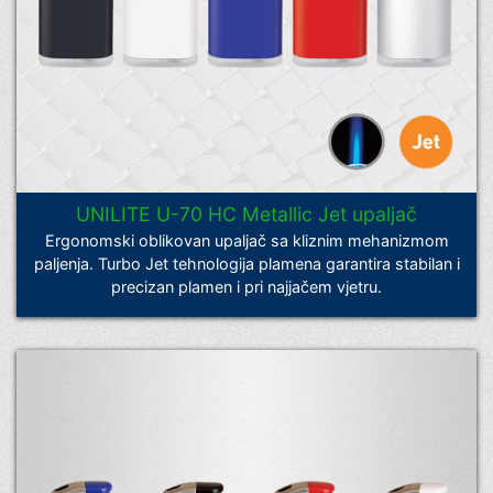
UNILITE U-70 HC Metallic Jet upaljač
Ergonomski oblikovan upaljač sa kliznim mehanizmom
paljenja. Turbo Jet tehnologija plamena garantira stabilan i
precizan plamen i pri najjačem vjetru.