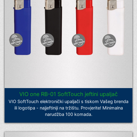
VIO one RB-01 SoftTouch jeftini upaljač
VIO SoftTouch elektronički upaljači s tiskom Vašeg brenda
ili logotipa - najjeftiniji na tržištu. Provjerite! Minimalna
narudžba 100 komada.