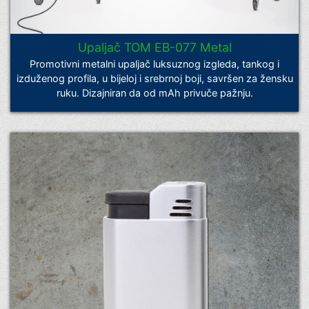
Upaljač TOM EB-077 Metal
Promotivni metalni upaljač luksuznog izgleda, tankog i
izduženog profila, u bijeloj i srebrnoj boji, savršen za žensku
ruku. Dizajniran da od mAh privuče pažnju.