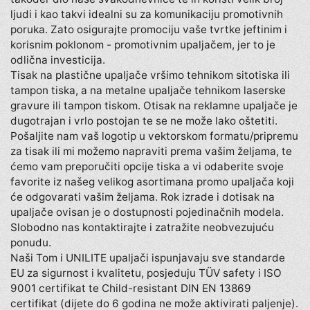
ljudi i kao takvi idealni su za komunikaciju promotivnih
poruka. Zato osigurajte promociju vaše tvrtke jeftinim i
korisnim poklonom - promotivnim upaljačem, jer to je
odlična investicija.
Tisak na plastične upaljače vršimo tehnikom sitotiska ili
tampon tiska, a na metalne upaljače tehnikom laserske
gravure ili tampon tiskom. Otisak na reklamne upaljače je
dugotrajan i vrlo postojan te se ne može lako oštetiti.
Pošaljite nam vaš logotip u vektorskom formatu/pripremu
za tisak ili mi možemo napraviti prema vašim željama, te
ćemo vam preporučiti opcije tiska a vi odaberite svoje
favorite iz našeg velikog asortimana promo upaljača koji
će odgovarati vašim željama. Rok izrade i dotisak na
upaljače ovisan je o dostupnosti pojedinačnih modela.
Slobodno nas kontaktirajte i zatražite neobvezujuću
ponudu.
Naši Tom i UNILITE upaljači ispunjavaju sve standarde
EU za sigurnost i kvalitetu, posjeduju TÜV safety i ISO
9001 certifikat te Child-resistant DIN EN 13869
certifikat (dijete do 6 godina ne može aktivirati paljenje).