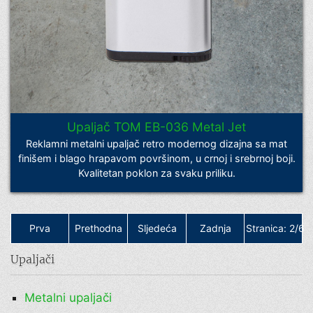
Upaljač TOM EB-036 Metal Jet
Reklamni metalni upaljač retro modernog dizajna sa mat
finišem i blago hrapavom površinom, u crnoj i srebrnoj boji.
Kvalitetan poklon za svaku priliku.
Prva
Prethodna
Sljedeća
Zadnja
Stranica: 2/6
Upaljači
Metalni upaljači