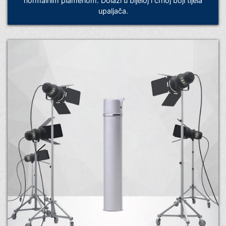
normalnim plamenom. Dolazi u bijeloj i crnoj boji tijela
upaljača.