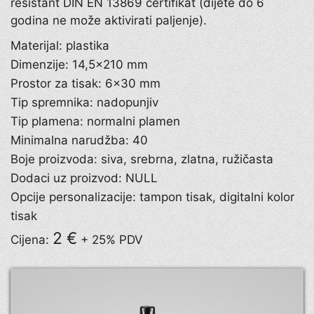
resistant DIN EN 13869 certifikat (dijete do 6
godina ne može aktivirati paljenje).
Materijal: plastika
Dimenzije: 14,5×210 mm
Prostor za tisak: 6×30 mm
Tip spremnika: nadopunjiv
Tip plamena: normalni plamen
Minimalna narudžba: 40
Boje proizvoda: siva, srebrna, zlatna, ružičasta
Dodaci uz proizvod: NULL
Opcije personalizacije: tampon tisak, digitalni kolor
tisak
2 €
Cijena:
+ 25% PDV