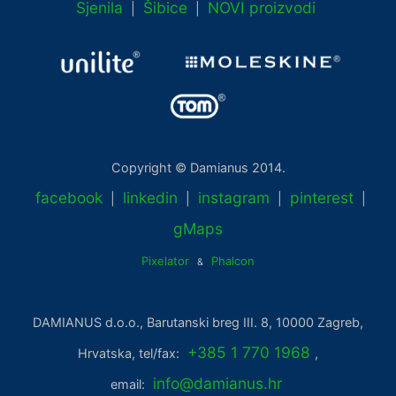
Sjenila
Šibice
NOVI proizvodi
|
|
Copyright © Damianus 2014.
facebook
linkedin
instagram
pinterest
|
|
|
|
gMaps
Pixelator
Phalcon
&
DAMIANUS d.o.o., Barutanski breg III. 8, 10000 Zagreb,
+385 1 770 1968
Hrvatska, tel/fax:
,
info@damianus.hr
email: