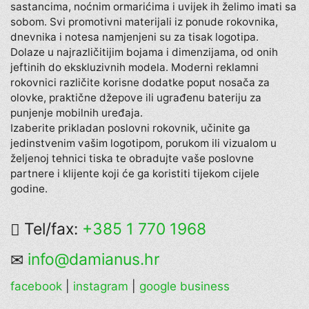
sastancima, noćnim ormarićima i uvijek ih želimo imati sa
sobom. Svi promotivni materijali iz ponude rokovnika,
dnevnika i notesa namjenjeni su za tisak logotipa.
Dolaze u najrazličitijim bojama i dimenzijama, od onih
jeftinih do ekskluzivnih modela. Moderni reklamni
rokovnici različite korisne dodatke poput nosača za
olovke, praktične džepove ili ugrađenu bateriju za
punjenje mobilnih uređaja.
Izaberite prikladan poslovni rokovnik, učinite ga
jedinstvenim vašim logotipom, porukom ili vizualom u
željenoj tehnici tiska te obradujte vaše poslovne
partnere i klijente koji će ga koristiti tijekom cijele
godine.
Tel/fax:
+385 1 770 1968
info@damianus.hr
facebook
|
instagram
|
google business