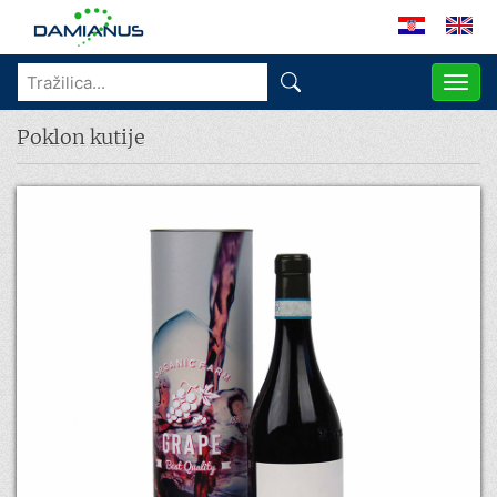
ME
Poklon kutije