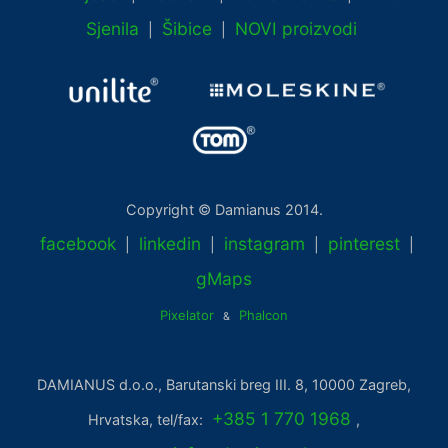
Sjenila
Šibice
NOVI proizvodi
|
|
Copyright © Damianus 2014.
facebook
linkedin
instagram
pinterest
|
|
|
|
gMaps
Pixelator
Phalcon
&
DAMIANUS d.o.o., Barutanski breg III. 8, 10000 Zagreb,
+385 1 770 1968
Hrvatska, tel/fax:
,