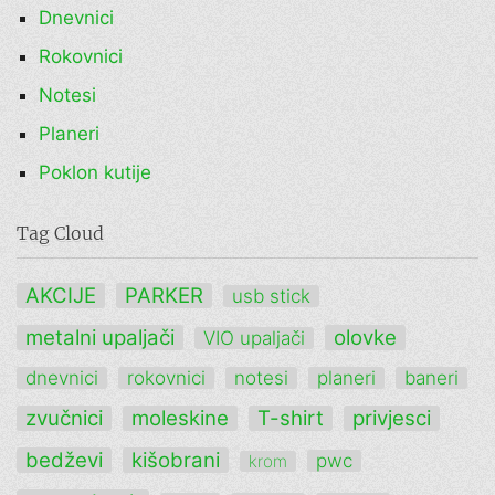
Dnevnici
Rokovnici
Notesi
Planeri
Poklon kutije
Tag Cloud
AKCIJE
PARKER
usb stick
metalni upaljači
olovke
VIO upaljači
dnevnici
rokovnici
notesi
planeri
baneri
zvučnici
moleskine
T-shirt
privjesci
bedževi
kišobrani
pwc
krom