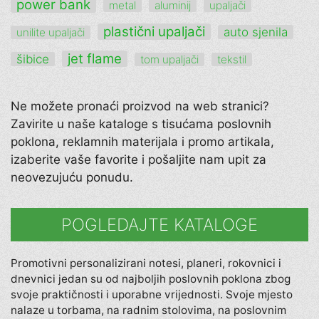
power bank
metal
aluminij
upaljači
plastični upaljači
auto sjenila
unilite upaljači
jet flame
šibice
tom upaljači
tekstil
Ne možete pronaći proizvod na web stranici?
Zavirite u naše kataloge s tisućama poslovnih
poklona, reklamnih materijala i promo artikala,
izaberite vaše favorite i pošaljite nam upit za
neovezujuću ponudu.
POGLEDAJTE KATALOGE
Promotivni personalizirani notesi, planeri, rokovnici i
dnevnici jedan su od najboljih poslovnih poklona zbog
svoje praktičnosti i uporabne vrijednosti. Svoje mjesto
nalaze u torbama, na radnim stolovima, na poslovnim