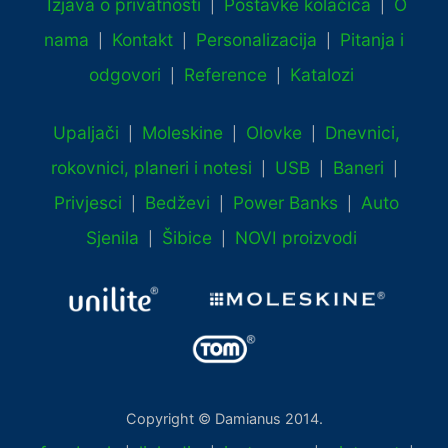
Izjava o privatnosti
Postavke kolačića
O
|
|
nama
Kontakt
Personalizacija
Pitanja i
|
|
|
odgovori
Reference
Katalozi
|
|
Upaljači
Moleskine
Olovke
Dnevnici,
|
|
|
rokovnici, planeri i notesi
USB
Baneri
|
|
|
Privjesci
Bedževi
Power Banks
Auto
|
|
|
Sjenila
Šibice
NOVI proizvodi
|
|
Copyright © Damianus 2014.