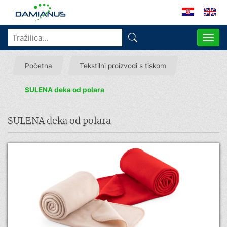
ME
Početna
Tekstilni proizvodi s tiskom
SULENA deka od polara
SULENA deka od polara