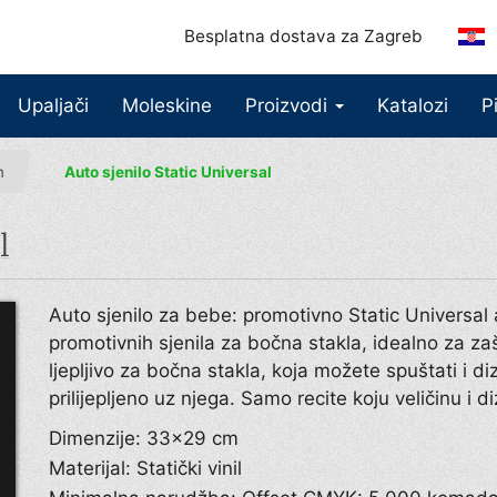
Besplatna dostava za Zagreb
Upaljači
Moleskine
Proizvodi
Katalozi
P
m
Auto sjenilo Static Universal
l
Auto sjenilo za bebe: promotivno Static Universal a
promotivnih sjenila za bočna stakla, idealno za zaš
ljepljivo za bočna stakla, koja možete spuštati i di
prilijepljeno uz njega. Samo recite koju veličinu i di
Dimenzije: 33×29 cm
Materijal: Statički vinil