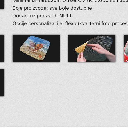
Minimalna narudžba: Offset CMYK: 5.000 komad
Boje proizvoda: sve boje dostupne
Dodaci uz proizvod: NULL
Opcije personalizacije: flexo (kvalitetni foto proce