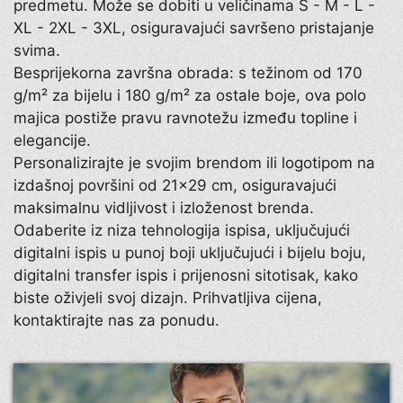
predmetu. Može se dobiti u veličinama S - M - L -
XL - 2XL - 3XL, osiguravajući savršeno pristajanje
svima.
Besprijekorna završna obrada: s težinom od 170
g/m² za bijelu i 180 g/m² za ostale boje, ova polo
majica postiže pravu ravnotežu između topline i
elegancije.
Personalizirajte je svojim brendom ili logotipom na
izdašnoj površini od 21×29 cm, osiguravajući
maksimalnu vidljivost i izloženost brenda.
Odaberite iz niza tehnologija ispisa, uključujući
digitalni ispis u punoj boji uključujući i bijelu boju,
digitalni transfer ispis i prijenosni sitotisak, kako
biste oživjeli svoj dizajn. Prihvatljiva cijena,
kontaktirajte nas za ponudu.