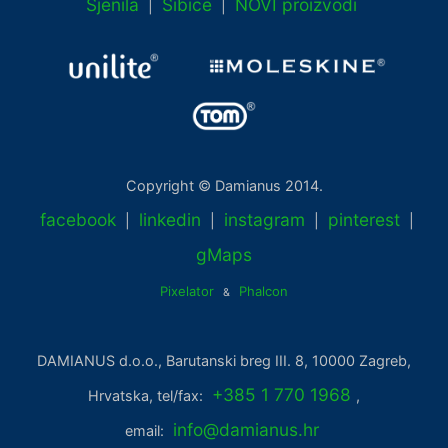
Sjenila
Šibice
NOVI proizvodi
|
|
Copyright © Damianus 2014.
facebook
linkedin
instagram
pinterest
|
|
|
|
gMaps
Pixelator
Phalcon
&
DAMIANUS d.o.o., Barutanski breg III. 8, 10000 Zagreb,
+385 1 770 1968
Hrvatska, tel/fax:
,
info@damianus.hr
email: