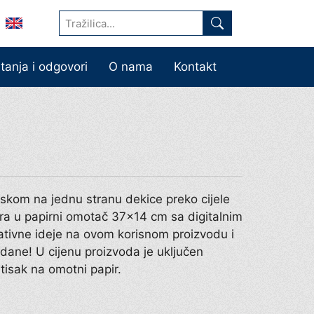
itanja i odgovori
O nama
Kontakt
tiskom na jednu stranu dekice preko cijele
a u papirni omotač 37×14 cm sa digitalnim
eativne ideje na ovom korisnom proizvodu i
dane! U cijenu proizvoda je uključen
 tisak na omotni papir.