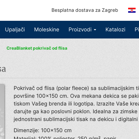
Besplatna dostava za Zagreb
Upaljači
Moleskine
Proizvodi
Katalozi
P
CreaBlanket pokrivač od flisa
sa
Pokrivač od flisa (polar fleece) sa sublimacijskim 
površine 100×150 cm. Ova mekana dekica se pakir
tiskom Vašeg brenda ili logotipa. Izrazite Vaše kr
darujte ga kao poslovni poklon. Idealna za zimske 
jednostrani sublimacijski tisak na dekicu i digitalni
Dimenzije: 100×150 cm
Materijal: 100% poliester, 250 g/m², papir