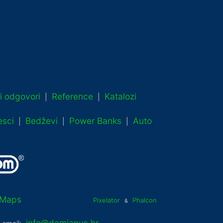
 i odgovori
Reference
Katalozi
|
|
esci
Bedževi
Power Banks
Auto
|
|
|
Maps
Pixelator
Phalcon
&
info@damianus.hr