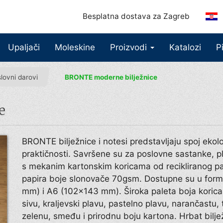
Besplatna dostava za Zagreb
Upaljači
Moleskine
Proizvodi
Katalozi
P
slovni darovi
BRONTE moderne bilježnice
e
BRONTE bilježnice i notesi predstavljaju spoj ekol
praktičnosti. Savršene su za poslovne sastanke, pla
s mekanim kartonskim koricama od recikliranog pap
papira boje slonovače 70gsm. Dostupne su u fo
mm) i A6 (102×143 mm). Široka paleta boja korica u
sivu, kraljevski plavu, pastelno plavu, narančastu
zelenu, smeđu i prirodnu boju kartona. Hrbat bilj