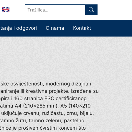
itanja i odgovori
O nama
Kontakt
oške osviještenosti, modernog dizajna i
niranje ili kreativne projekte. Izrađene su
ira i 160 stranica FSC certificiranog
rmatima A4 (210×285 mm), A5 (140×210
ključuje crvenu, ružičastu, crnu, bijelu,
, tamno žutu, tamno zelenu, pastelno
ežnice je prošiven čvrstim koncem što