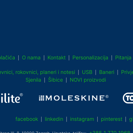
lačića
O nama
Kontakt
Personalizacija
Pitanja
|
|
|
|
vnici, rokovnici, planeri i notesi
USB
Baneri
Privj
|
|
|
Sjenila
Šibice
NOVI proizvodi
|
|
facebook
linkedin
instagram
pinterest
g
|
|
|
|
+385 1 770 1968