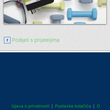
Podijeli s prijateljima
Izjava o privatnosti
Postavke kolačića
O
|
|