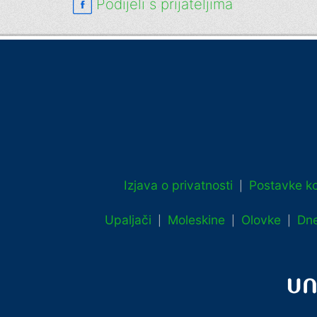
Podijeli s prijateljima
Izjava o privatnosti
Postavke ko
|
Upaljači
Moleskine
Olovke
Dne
|
|
|