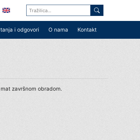
itanja i odgovori
O nama
Kontakt
i mat završnom obradom.