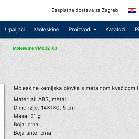
Besplatna dostava za Zagreb
Upaljači
Moleskine
Proizvodi
Katalozi
P
Moleskine VM002-03
Moleskine kemijska olovka s metalnom kvačicom 
Materijal: ABS, metal
Dimenzije: 14×1×0, 5 cm
Masa: 21 g
Boja: crna
Boja tinte: crna