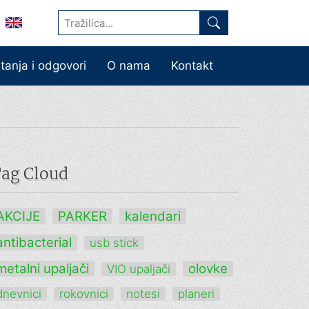
itanja i odgovori
O nama
Kontakt
ag Cloud
AKCIJE
PARKER
kalendari
antibacterial
usb stick
metalni upaljači
olovke
VIO upaljači
dnevnici
rokovnici
notesi
planeri