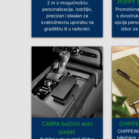
POPPY R
2 m s mogućnošću
personalizacije. Izdržljiv,
Promotivna
precizan i idealan za
s dvostruk
svakodnevnu uporabu na
opcija perso
gradilištu ili u radionici.
izbor za 
CARPA bežični auto
CHIPPE
punjač
CHIPPEWA 
bilježnice,