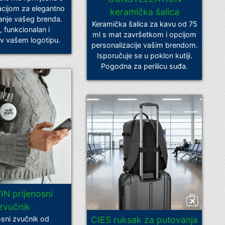
acijom za elegantno
keramička šalica
anje vašeg brenda.
Keramička šalica za kavu od 75
, funkcionalan i
ml s mat završetkom i opcijom
jiv vašem logotipu.
personalizacije vašim brendom.
Isporučuje se u poklon kutiji.
Pogodna za perilicu suđa.
N prijenosni
zvučnik
osni zvučnik od
CIES ruksak za putovanja