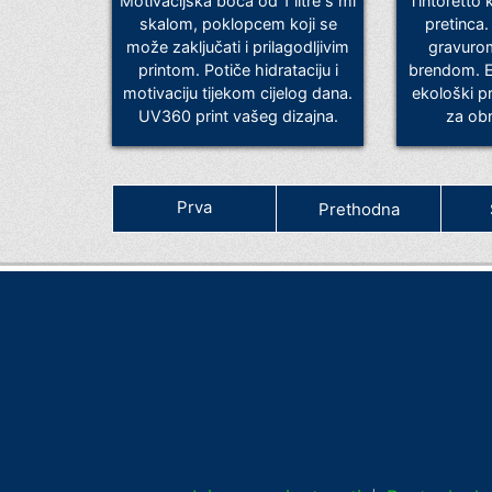
Motivacijska boca od 1 litre s ml
Tintoretto 
skalom, poklopcem koji se
pretinca. 
može zaključati i prilagodljivim
gravurom
printom. Potiče hidrataciju i
brendom. El
motivaciju tijekom cijelog dana.
ekološki pr
UV360 print vašeg dizajna.
za obr
Prva
Prethodna