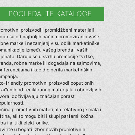
POGLEDAJTE KATALOGE
romotivni proizvodi i promidžbeni materijali
edan su od najboljih načina promoviranja vaše
obne marke i nezamjenjiv su oblik marketinške
omunikacije između vašeg brenda i vaših
lijenata. Daruju se u svrhu promocije tvrtke,
renda, robne marke ili događaja na sajmovima,
onferencijama i kao dio gerila marketinških
ampanja.
ko-friendly promotivni proizvodi poput onih
rađenih od recikliranog materijala i obnovljivih
zvora, doživljavaju značajan porast
opularnosti.
ećina promotivnih materijala relativno je mala i
ftina, ali to mogu biti i skupi parfemi, kožna
ba i artikli elektronike.
avirite u bogati izbor novih promotivnih