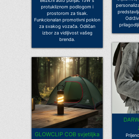
Bežični auto punjač 15W s
personaliz
protukliznom podlogom i
predstavlj
prostorom za tisak.
Održiv
Funkcionalan promotivni poklon
prilagodl
za svakog vozača. Odličan
izbor za vidljivost vašeg
brenda.
DARWI
GLOWCLIP COB svjetiljka
Prijen