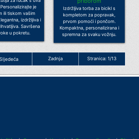
kutija za ručak s dva
priborom
Personalizirajte je
Izdržljiva torba za bicikl s
 ili tiskom vašim
kompletom za popravak,
egantna, izdržljiva i
prvom pomoći i pončom.
ihvatljiva. Savršena
Kompaktna, personalizirana i
oke u pokretu.
spremna za svaku vožnju.
Zadnja
Stranica: 1/13
Sljedeća