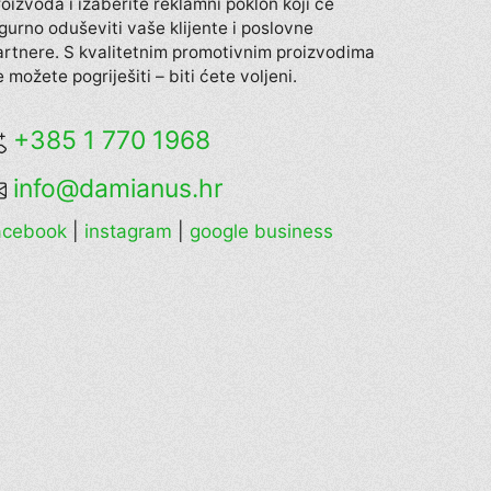
roizvoda i izaberite reklamni poklon koji će
igurno oduševiti vaše klijente i poslovne
artnere. S kvalitetnim promotivnim proizvodima
 možete pogriješiti – biti ćete voljeni.
+385 1 770 1968
info@damianus.hr
acebook
|
instagram
|
google business