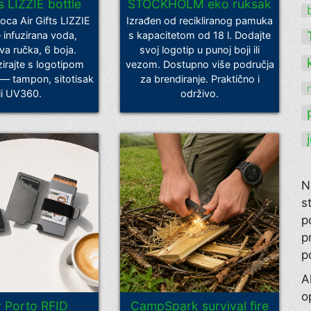
ts LIZZIE bottle
STOCKHOLM eko ruksak
oca Air Gifts LIZZIE
Izrađen od recikliranog pamuka
 infuzirana voda,
s kapacitetom od 18 l. Dodajte
va ručka, 6 boja.
svoj logotip u punoj boji ili
zirajte s logotipom
vezom. Dostupno više područja
 — tampon, sitotisak
za brendiranje. Praktično i
ili UV360.
održivo.
N
s
p
p
p
A
o
y Porto RFID
CampSpark survival fire