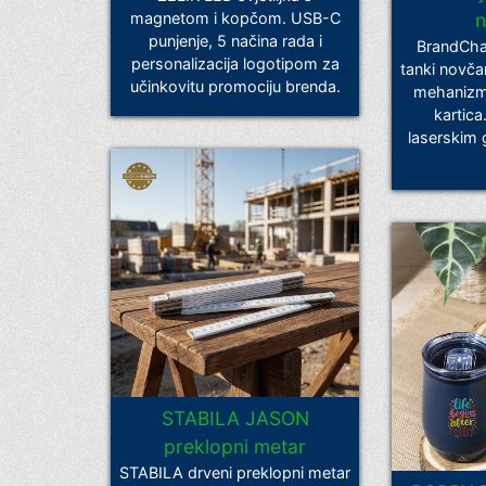
magnetom i kopčom. USB-C
n
punjenje, 5 načina rada i
BrandChar
personalizacija logotipom za
tanki novča
učinkovitu promociju brenda.
mehanizm
kartica
laserskim 
STABILA JASON
preklopni metar
STABILA drveni preklopni metar