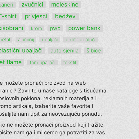
zvučnici
moleskine
baneri
T-shirt
privjesci
bedževi
kišobrani
power bank
pwc
krom
metal
aluminij
upaljači
unilite upaljači
plastični upaljači
auto sjenila
šibice
jet flame
tom upaljači
tekstil
e možete pronaći proizvod na web
tranici? Zavirite u naše kataloge s tisućama
oslovnih poklona, reklamnih materijala i
romo artikala, izaberite vaše favorite i
ošaljite nam upit za neovezujuću ponudu.
ko ne možete pronaći proizvod koji tražite,
pišite nam ga i mi ćemo ga potražiti za vas.