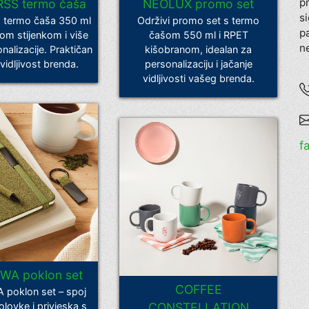
p
SS termo čaša
NEOLUX promo set
s
 termo čaša 350 ml
Održivi promo set s termo
p
om stijenkom i više
čašom 550 ml i RPET
ne
nalizacije. Praktičan
kišobranom, idealan za
vidljivost brenda.
personalizaciju i jačanje
vidljivosti vašeg brenda.
f
WA poklon set
COFFEE
poklon set – spoj
 olovke i privjeska s
CONSTELLATION