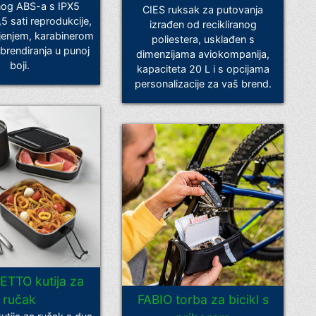
anog ABS-a s IPX5
CIES ruksak za putovanja
,5 sati reprodukcije,
izrađen od recikliranog
enjem, karabinerom
poliestera, usklađen s
 brendiranja u punoj
dimenzijama aviokompanija,
boji.
kapaciteta 20 L i s opcijama
personalizacije za vaš brend.
ETTO kutija za
ručak
FABIO torba za bicikl s