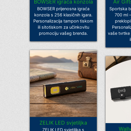
BOWSER igraća konzola
Air Gif
BOWSER prijenosna igraća
Sportska b
konzola s 256 klasičnih igara.
700 ml –
Personalizacija tampon tiskom
preklopi
ili sitotiskom za učinkovitu
Personali
promociju vašeg brenda.
vaše tvrtke
ZELIK LED svjetiljka
Wall
ZELIK LED svjetiljka s