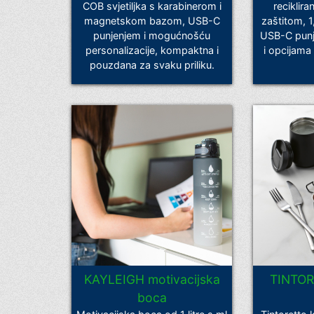
COB svjetiljka s karabinerom i
reciklir
magnetskom bazom, USB-C
zaštitom, 1
punjenjem i mogućnošću
USB-C punj
personalizacije, kompaktna i
i opcijama
pouzdana za svaku priliku.
KAYLEIGH motivacijska
TINTOR
boca