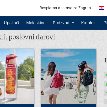
Besplatna dostava za Zagreb
Upaljači
Moleskine
Proizvodi
Katalozi
P
li, poslovni darovi
T