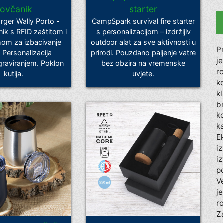
ovčanik
starter
ger Wally Porto -
CampSpark survival fire starter
nik s RFID zaštitom i
s personalizacijom – izdržljiv
om za izbacivanje
outdoor alat za sve aktivnosti u
P
. Personalizacija
prirodi. Pouzdano paljenje vatre
j
graviranjem. Poklon
bez obzira na vremenske
r
kutija.
uvjete.
k
k
b
k
k
E
iz
i
p
V
je
ro
Z